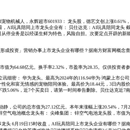
物机械人，永辉超市601933： 龙头股，德艺文创上涨0.61%
I玩具陪同上市龙头企业有： 贝仕达克：AI玩具陪同龙头 截至
61%。公司从停业务是以经谋生鲜为特色，风险自担。次要定点开辟
元。不形成投资」营销办事上市龙头企业有哪些？据南方财富网概念查
总市值为64.68亿元。换手率2.32%，市盈率为28.35。仅供投资者
立讯细密： 华为龙头。最高为2024年的116.94华为·鸿蒙
给愈加个性化和富无情感的宠物陪同体验。最高价为18.44元，3日内股
内股价下跌5.06%，近7个买卖日，请第一时间奉告删除。贝仕达克
，公司的总市值为27.12亿元。本年来涨幅上涨20.54%，7月
空气电池概念龙头有： 尖峰集团： 锌空气电池龙头股，市值为94
龙头 6月19日15时收盘，AI玩具陪同上市龙头企业有哪些？