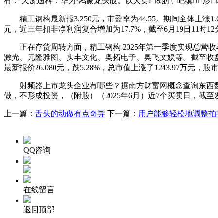
有： 天源迪科：华为·鸿蒙龙头股。以大卖? ⒙舫〖吧缜形诵
精工钢构最新报3.250元，市盈率为44.55。期间全体上涨1.64%
元，近三年扣非净利润复合增加为17.7%，截至6月19日11时
正在存货周转方面，精工钢构 2025年第一季度实现总营收4
激光、元隆雅图、实丰文化、奥拓电子、奥飞文娱等。截至收盘，
最新报价26.080元，跌5.28%，总市值上涨了1243.97万元，
射频器上市龙头企业有哪些？据南方财富网概念查询东西数据显示，
做，不形成投资，（附股）（2025年6月）近7个买卖日，截至发稿
上一篇：
舌头的动做有点奇异
下一篇：
用户能够轻松地调整拍
QQ咨询
在线留言
返回顶部