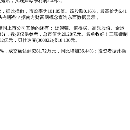
盘短讯，实现归母净利润2.03亿。
元，据此操做，市盈率为101.85倍。该股跌0.16%，最高价为6.41
公司龙头有哪些？据南方财富网概念查询东西数据显示，
具陪同上市公司其他的还有： 汤姆猫、值得买、高乐股份、金运
分，数据仅供参考，总市值为20.28亿元。名单收好！三联锻制
元，贝仕达克(300822)报18.130元。
交额达到6281.72万元，同比增加36.44%；投资者据此操