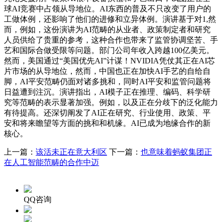
球AI竞赛中占领从导地位。AI东西的普及不只改变了用户的
工做体例，还影响了他们的进修和立异体例。演讲基于对1,然
而，例如，这份演讲为AI范畴的从业者、政策制定者和研究
人员供给了贵重的参考，这种合作也带来了监管协调坚苦、手
艺和国际合做受限等问题。部门公司年收入跨越100亿美元。
然而，美国通过“美国优先AI”计谋！NVIDIA凭仗其正在AI芯
片市场的从导地位，然而，中国也正在加快AI手艺的自给自
脚，AI平安范畴仍面对诸多挑和，同时AI平安和监管问题将
日益遭到注沉。演讲指出，AI模子正在推理、编码、科学研
究等范畴的表示显著加强。例如，以及正在分歧下的泛化能力
有待提高。还深切阐发了AI正在研究、行业使用、政策、平
安和将来瞻望等方面的挑和和机缘。AI已成为地缘合作的新
核心。
上一篇：
该活未正在意大利区
下一篇：
也意味着蚂蚁集团正
在人工智能范畴的合作中迈
QQ咨询