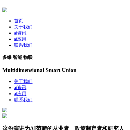
首页
关于我们
ai资讯
ai应用
联系我们
多维 智能 物联
Multidimensional Smart Union
关于我们
ai资讯
ai应用
联系我们
这份演讲为AI范畴的从业者、政策制定者和研究人