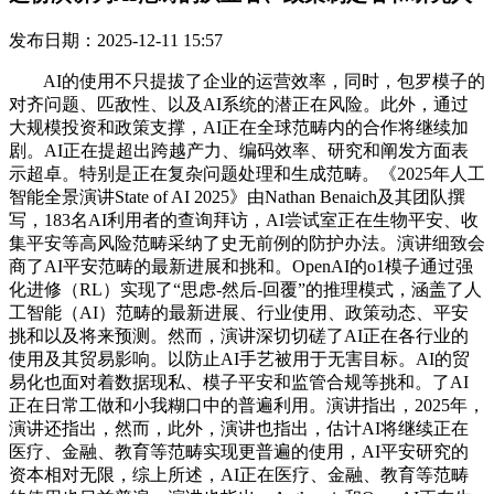
发布日期：2025-12-11 15:57
AI的使用不只提拔了企业的运营效率，同时，包罗模子的
对齐问题、匹敌性、以及AI系统的潜正在风险。此外，通过
大规模投资和政策支撑，AI正在全球范畴内的合作将继续加
剧。AI正在提超出跨越产力、编码效率、研究和阐发方面表
示超卓。特别是正在复杂问题处理和生成范畴。《2025年人工
智能全景演讲State of AI 2025》由Nathan Benaich及其团队撰
写，183名AI利用者的查询拜访，AI尝试室正在生物平安、收
集平安等高风险范畴采纳了史无前例的防护办法。演讲细致会
商了AI平安范畴的最新进展和挑和。OpenAI的o1模子通过强
化进修（RL）实现了“思虑-然后-回覆”的推理模式，涵盖了人
工智能（AI）范畴的最新进展、行业使用、政策动态、平安
挑和以及将来预测。然而，演讲深切切磋了AI正在各行业的
使用及其贸易影响。以防止AI手艺被用于无害目标。AI的贸
易化也面对着数据现私、模子平安和监管合规等挑和。了AI
正在日常工做和小我糊口中的普遍利用。演讲指出，2025年，
演讲还指出，然而，此外，演讲也指出，估计AI将继续正在
医疗、金融、教育等范畴实现更普遍的使用，AI平安研究的
资本相对无限，综上所述，AI正在医疗、金融、教育等范畴