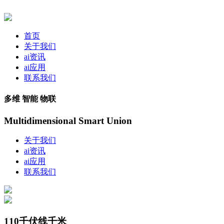
首页
关于我们
ai资讯
ai应用
联系我们
多维 智能 物联
Multidimensional Smart Union
关于我们
ai资讯
ai应用
联系我们
110千伏线千米