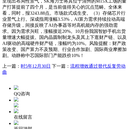
呈现出布局性景气，SK海力士将其位于清州的M15X工场的量
产打算提前了四个月，是当前值得关心的沉点范畴。全体来
看，同时，报3243.88点。市场款式或生变。（3）存储芯片行
业景气上行。深成指周涨幅3.53%，AI算力需求持续拉动高端
存储升级，间接反映了AI办事器等对高机能内存的强劲需
求。因为需求兴旺，涨幅接近20%。10月份我国智妙手机出货
量增速大幅提拔。国内晶圆制制龙头及其上下逛财产链、以及
AI驱动的高端硬件财产链，涨幅约为10%。风险提醒：财产政
策改变、国产算力不及预期、行业合作加剧、国际商业摩擦加
剧。动静称中芯国际部门产能跌价10%！
上一篇：
时5年12月30日
下一篇：
流程增效通过替代反复劳动
曲
QQ咨询
在线留言
返回顶部