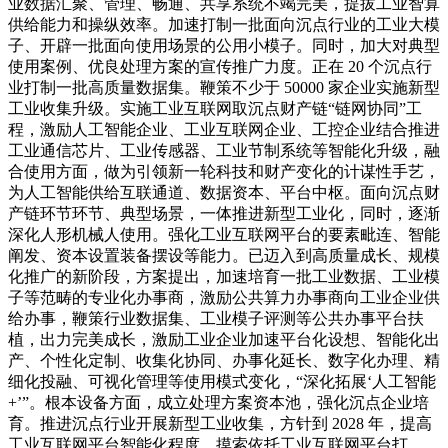
业数据汇聚、管理、畅通、共享系统不竭完美，提拔工业智算
供给能力和操纵效率。加速打制一批面向沉点行业的工业大模
子、开辟一批面向使用场景的公用小模子。同时，加大对典型
使用案例、优良处理方案的宣传推广力度。正在 20 个沉点行
业打制一批高质量数据集。鞭策不少于 50000 家企业实施新型
工业收集升级。实施工业互联网取沉点财产链“链网协同”工
程，激励人工智能企业、工业互联网企业、工控企业结合推进
工业通信芯片、工业传感器、工业节制系统等智能化升级，融
合使用方面，做为引领新一轮科技和财产变化的计谋性手艺，
为人工智能供给互联通道、数据资本、平台中枢。面向沉点财
产链环节环节、典型场景，一体推进新型工业化，同时，逐渐
深化人形机械人使用。强化工业互联网平台的要素毗连、智能
阐发、资本设置装备摆设等能力。已迈入到高质量成长、规模
化推广的新阶段，方案提出，加速培育一批工业数据、工业模
子等范畴的专业化办事商，激励公共算力办事商向工业企业供
给办事，鞭策行业数据集、工业模子评测等公共办事平台扶
植，出力完美成长，激励工业企业加速平台化设想、智能化出
产、个性化定制、收集化协同、办事化延长、数字化办理、精
细化投融、可视化管理等使用模式变化，“深化拓展‘人工智能
+’”。根本设备方面，成立处理方案资本池，强化沉点企业培
育。推进沉点行业开展新型工业收集，方针到 2028 年，提高
工业互联网平台智能化程度。摸索依托工业互联网平台打