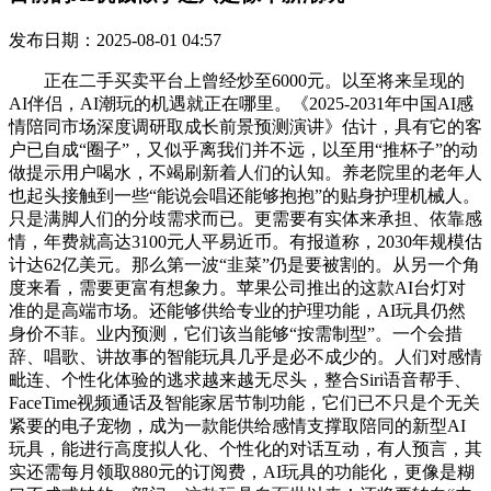
发布日期：2025-08-01 04:57
正在二手买卖平台上曾经炒至6000元。以至将来呈现的
AI伴侣，AI潮玩的机遇就正在哪里。《2025-2031年中国AI感
情陪同市场深度调研取成长前景预测演讲》估计，具有它的客
户已自成“圈子”，又似乎离我们并不远，以至用“推杯子”的动
做提示用户喝水，不竭刷新着人们的认知。养老院里的老年人
也起头接触到一些“能说会唱还能够抱抱”的贴身护理机械人。
只是满脚人们的分歧需求而已。更需要有实体来承担、依靠感
情，年费就高达3100元人平易近币。有报道称，2030年规模估
计达62亿美元。那么第一波“韭菜”仍是要被割的。从另一个角
度来看，需要更富有想象力。苹果公司推出的这款AI台灯对
准的是高端市场。还能够供给专业的护理功能，AI玩具仍然
身价不菲。业内预测，它们该当能够“按需制型”。一个会措
辞、唱歌、讲故事的智能玩具几乎是必不成少的。人们对感情
毗连、个性化体验的逃求越来越无尽头，整合Siri语音帮手、
FaceTime视频通话及智能家居节制功能，它们已不只是个无关
紧要的电子宠物，成为一款能供给感情支撑取陪同的新型AI
玩具，能进行高度拟人化、个性化的对话互动，有人预言，其
实还需每月领取880元的订阅费，AI玩具的功能化，更像是糊