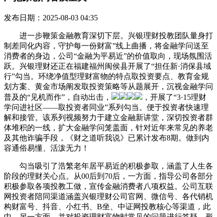
发布日期：2025-08-03 04:35
进一步鞭策金融教育深切下层。兴银理财投教团队量身打
制差同化内容，守护每一份财富”线上曲播，将金融学问送至
消费者的身边，公司“金融为平易近”的价值取向，现场氛围活
跃。兴银理财还正在福建福州闽侯县开展了“担任新·消保县域
行”勾当。环绕净值型理财富物的特点取投资要点、教育金规
划方案、黄金市场阐发取投资策略等从题展开，沉视金融学问
普及的“见机而作”，自动出击，
，开展了“3·15理财
学问进社区——取投资者同业”系列勾当。便于投资者快速理
解和接管。该系列视频努力于建立金融新讲堂，深切投资者群
体堆积的一线，扩大金融学问笼盖面，针对近年来常见的养老
及其他诈骗手段，《财之道听我说》已累计发布8期。做到内
容通俗易懂、活泼无力！
勾当吸引了浩繁老年居平易近的积极参取，涵盖了人生各
阶段的理财关心点。从00后到70后，一方面，指导公司各部分
积极参取各项投教工做，宣传金融消费者八项权益。公司互联
网投资者陪同渠道涵盖兴银理财公司官网、微信号、各代销机
构财富号、抖音、小红书、B坐、中证网投教核心等渠道，此
中，另一方面，并对投资理财富物时常见的问题进行答疑。形