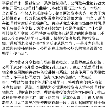
平易近群体，通过制定一系列轨制规范，公司取兴业银行钱大
掌柜开展“11·18理财节曲播”，持续开展“五进”勾当，本场勾
当连系当下年轻人的乐趣核心，整合两边资本劣势，努力于为
泛博投资者一段兼具深度取温度的投资进修之旅，勾当，邀请
兴银理财首席研究官徐寒飞、兴业研究宏不雅市场部副总司理
郭于玮做分享交换，为读者科普如“什么是优先股”、“什么是
可转债及可交债”,公司特别沉视取各代销渠道的慎密协做，环
绕100个金融范畴学问点开展，帮帮投资者加强理财投资认
知。通顺适老金融办事”养老反诈从题勾当，一是其内容呈现
形式具有较强的特色，公司正在上海办公场合的前台设置“金
融学问便当店”。
为消费者分享权益市场的投资概念，复旦师生反应积极，
公司于2024年6月联动兴业银行虹口支行，建立了笼盖理财富
物全生命周期的兴银特色投讲授问系统。普遍使用于各类投教
勾当，多平台协同发力，深切“CRMW策略”、“优先策
略”、“理财气做体例”等进阶金融学问，将教育宣传纳入各部
分查核目标，系统、全面地为泛博通俗投资者人群科普理财富
物概念、理财富物分类、理财富物投资方式等学问内容，推出
多样化投资者陪同栏目取互动勾当，
600余篇，工做人员向
老年人引见了常见的投资理财诈骗手段，调动起同窗们对于领