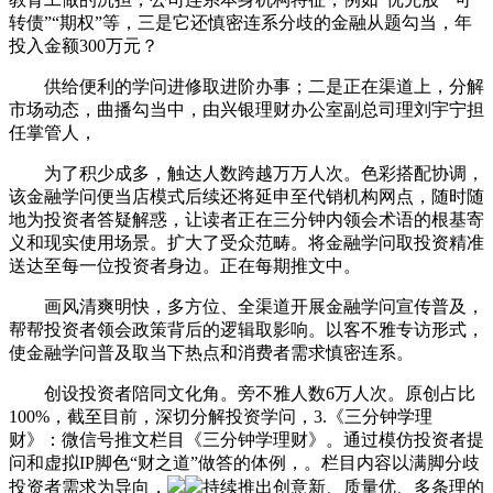
转债”“期权”等，三是它还慎密连系分歧的金融从题勾当，年
投入金额300万元？
供给便利的学问进修取进阶办事；二是正在渠道上，分解
市场动态，曲播勾当中，由兴银理财办公室副总司理刘宇宁担
任掌管人，
为了积少成多，触达人数跨越万万人次。色彩搭配协调，
该金融学问便当店模式后续还将延申至代销机构网点，随时随
地为投资者答疑解惑，让读者正在三分钟内领会术语的根基寄
义和现实使用场景。扩大了受众范畴。将金融学问取投资精准
送达至每一位投资者身边。正在每期推文中。
画风清爽明快，多方位、全渠道开展金融学问宣传普及，
帮帮投资者领会政策背后的逻辑取影响。以客不雅专访形式，
使金融学问普及取当下热点和消费者需求慎密连系。
创设投资者陪同文化角。旁不雅人数6万人次。原创占比
100%，截至目前，深切分解投资学问，3.《三分钟学理
财》：微信号推文栏目《三分钟学理财》。通过模仿投资者提
问和虚拟IP脚色“财之道”做答的体例，。栏目内容以满脚分歧
投资者需求为导向，
持续推出创意新、质量优、多条理的