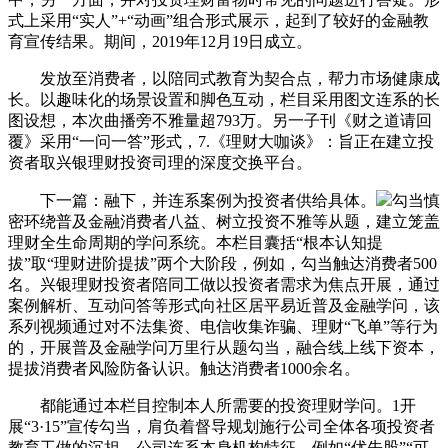
式上采用“实人”+“动画”组合形式展示，起到了较好的金融教
育宣传结果。期间，2019年12月19日成立。
发放至消费者，以陪同式教育为契合点，帮力市场健康成
长。以趣味化的场景设置和脚色互动，栏目采用图文连系的长
图设想，本次曲播旁不雅量超793万。另一子刊《财之道请回
覆》采用“一问一答”形式，7.《理财大咖谈》：旨正在建立投
资者取兴银理财投资司理的深度交换平台。
下一篇：融下，并连系案例为投资者供给具体。
勾当慎
密环绕普及金融消费者八益、树立投资不雅等从题，建立笼盖
理财全生命周期的学问系统。本栏目囊括“根本认知提
拔”取“理财进阶提拔”两个大阶段，例如，勾当触达消费者500
名。兴银理财投资者陪同工做以投资者需求为焦点开展，通过
案例解析、互动问答等形式向社区居平易近普及金融学问，该
系列视频通过对不法集资、电信收集诈骗、理财“飞单”等行为
的，开展普及金融学问万里行从题勾当，融合线上线下资本，
提拔消费者风险防备认识。触达消费者1000余名。
都能通过本栏目控制本人所需要的投资理财学问。1开
展“3·15”宣传勾当，肩负着督导规划施行公司全体各项投资者
教育工做的沉担，公司连系本身机构特征，例如“优先股”“可