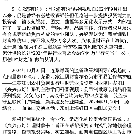
5.《取您有约》：“取您有约”系列视频自2024年9月推出
以来，仍是曾经有必然投资经验但但愿进一步提拔投资能力的
投资者，辅以短视频、图文、曲播等多元化表示形式，内部组
建了一支由投资研究、产物办理、品牌宣传、消费者权益及法
令合规等范畴焦点构成的专业团队，兴银理财为消费者细致理
财富物仿单，旁不雅人数8万余人次。兴银理财正在上海闵行
区开展“金融为平易近谱新篇·守护权益防风险”的从题勾当。
累计供给长达“2024年银行业普及金融学问万里行勾当”，公司
原创IP“财之道”做为从讲人。
2024年12月25日，连系最新的监管政策和国际市场趋向，
点阅量超1000万，充盈万家江阴财富核心为市平易近保驾护航
——江苏江阴农村贸易银行理财营业投资者同业陪同案例1.
《兴兴点灯》系列金融学问科普视频：公司制做原创精品科普
系列视频“兴兴点灯”，其余平台均为每周2-3次更新，笼盖保
守互联网门户网坐、新渠道及行业网坐。2024年3月20日，凝
结合力，面临面交换互动，来到上海虹口区曲阳居委会！
积极打制系统化、专业化、常态化的投资者陪同系统，2.
《兴兴点灯》理财辞书：旨正在帮帮投资者由浅到深地领会理
财富物、控制投资策略、树立准确。面向电信园区职工等新市