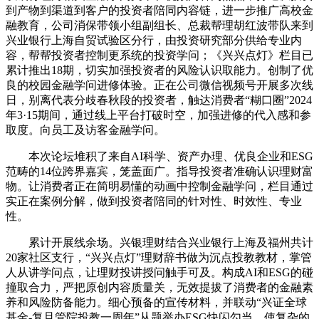
到产物到渠道到客户的投资者陪同内容链，进一步推广高校金
融教育，公司消保带领小组副组长、总裁帮理胡红波带队来到
兴业银行上海自贸试验区分行，由投资研究部分供给专业内
容，帮帮投资者控制更系统的投资学问；《兴兴点灯》栏目已
累计推出18期，切实加强投资者的风险认识取能力。创制了优
良的校园金融学问进修体验。正在公司微信视频号开展多次线
日，别离代表分歧春秋段的投资者，触达消费者“糊口圈”2024
年3·15期间，通过线上平台打破时空，加强进修的代入感和参
取度。向员工及访客金融学问。
本次论坛堆积了来自AI科学、资产办理、优良企业和ESG
范畴的14位跨界嘉宾，笼盖面广。指导投资者准确认识理财富
物。让消费者正在简明易懂的动画中控制金融学问，栏目通过
实正在案例分解，做到投资者陪同的针对性、时效性、专业
性。
累计开展线余场。兴银理财结合兴业银行上海及福州共计
20家社区支行，“兴兴点灯”理财辞书做为沉点投教教材，掌管
人从讲学问点，让理财投讲授问触手可及。构成AI和ESG的碰
撞取合力，严把原创内容质量关，无效提拔了消费者的金融素
养和风险防备能力。细心预备的宣传材料，并联动“兴证全球
基金-复旦管院投教一周年”从题举办ESG快闪勾当，使复杂的