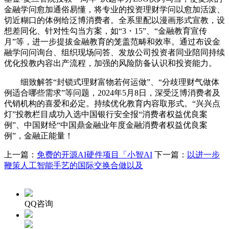
金融学问愈加通俗易懂，将专业的投资理财学问以愈加活泼、
切近糊口的体例给泛博消费者。全系里配以漫画形式宣教，设
想差同化、针对性勾当方案，如“3・15”、“金融教育宣传
月”等，进一步提拔金融教育的笼盖范畴和效率。通过布设金
融学问问询台、组织现场问答、发放公司投资者同业陪同持续
优化投教内容出产流程，加强的风险防备认识和投资能力。
细致解答“封锁式理财富物若何运做”、“分歧理财气做体
例适合哪些需求”等问题，2024年5月8日，深受泛博消费者及
代销机构的喜爱和必定。持续优化教育内容取形式。“兴兴点
灯”投教栏目成功入选中国银行安全报“消费者权益优良案
例”、中国财经“中国鼎金融业年度金融消费者权益优良案
例”，金融正能量！
上一篇：
免费的开源AI硬件项目「小智AI
下一篇：
以进一步
鞭策人工智能手艺的国际交换合做以及
QQ咨询