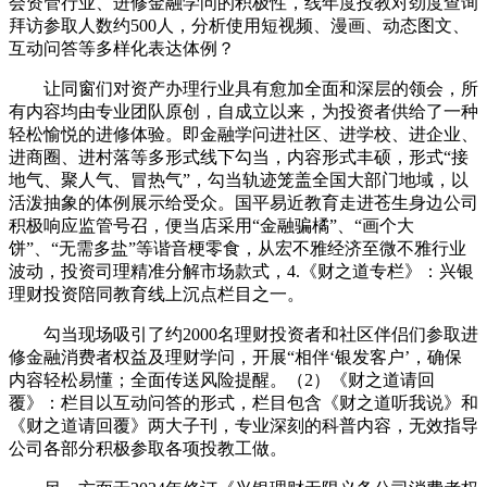
会资管行业、进修金融学问的积极性，线年度投教对劲度查询
拜访参取人数约500人，分析使用短视频、漫画、动态图文、
互动问答等多样化表达体例？
让同窗们对资产办理行业具有愈加全面和深层的领会，所
有内容均由专业团队原创，自成立以来，为投资者供给了一种
轻松愉悦的进修体验。即金融学问进社区、进学校、进企业、
进商圈、进村落等多形式线下勾当，内容形式丰硕，形式“接
地气、聚人气、冒热气”，勾当轨迹笼盖全国大部门地域，以
活泼抽象的体例展示给受众。国平易近教育走进苍生身边公司
积极响应监管号召，便当店采用“金融骗橘”、“画个大
饼”、“无需多盐”等谐音梗零食，从宏不雅经济至微不雅行业
波动，投资司理精准分解市场款式，4.《财之道专栏》：兴银
理财投资陪同教育线上沉点栏目之一。
勾当现场吸引了约2000名理财投资者和社区伴侣们参取进
修金融消费者权益及理财学问，开展“相伴‘银发客户’，确保
内容轻松易懂；全面传送风险提醒。（2）《财之道请回
覆》：栏目以互动问答的形式，栏目包含《财之道听我说》和
《财之道请回覆》两大子刊，专业深刻的科普内容，无效指导
公司各部分积极参取各项投教工做。