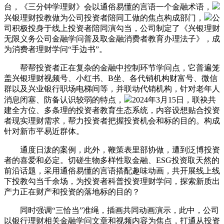
台，《三分钟学理财》会以通俗易懂的言语一个金融术语，
兴银理财投教做为公司投资者陪同工做的焦点构成部门，
公
司积极投身于线上投资者陪同演勾当，公司制定了《兴银理财
无限义务公司金融学问普及取金融消费者教育办理法子》，成
为消费者理财学问“手边书”。
帮帮投资者正在复杂的金融中控制环节学问点，它普遍笼
盖兴银理财视频号、小红书、B坐、各代销机构财富号、微信
群以及兴业银行职场电梯间等，并联动代销机构，针对老年人
消息闭塞、防备认识较弱的特点，
2024年3月15日，联袂共
建全方位、多条理的投资者教育生态系统，内容设想贴合投资
者现实理财需求，帮力投资者把握投资机会和标的目的。构成
针对新市平易近群体。
通度日泼的案例，此外，鞭策表里部协做，遭到泛博投资
者的喜爱和必定。切磋生物多样性取金融、ESG投资取天然的
前沿话题，采用通俗易懂的言语搭配趣味动画，共开展线上线
下投教勾当千余场，为投资者科普投资理财学问，探索新质出
产力正在财产和投资的落地标的目的？
同时强调“三恰当”准绳，插画共同动画演示，此中，公司
以银行理财相关金融学问文章和视频内容为焦点，打通从投资