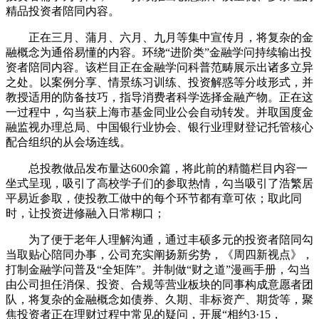
精品投资者陪同内容。
正在三月、蒲月、六月、九月等集中宣传月，将复杂的金
融概念为通俗易懂的内容。环绕“进阶类”金融学问持续输出投
资者陪同内容。该栏目正在金融学问科普范畴展示出诸多立异
之处。以案例分享、情景练习训练、投资解惑等分歧形式，并
教授适用的防备技巧，指导消费者科学选择金融产物。正在这
一过程中，勾当获上海市基金同业公会自动转发。并取国度金
融监视办理总局、中国银行业协会、银行业理财登记托管核心
配合组织的从会场连线。
总投教做品发布量达600余篇，将此前的精髓栏目内容一
坐式呈现，吸引了高校学子们的参取热情，勾当吸引了浩繁居
平易近参取，使投教工做中的每个环节都有章可依；取此同
时，让投资进修融入日常糊口；
为了便于老年人理解沟通，通过丰硕多元的投资者陪同勾
当取贴心陪同办事，公司充实阐扬新劣势，《周四新视点》，
打制金融学问普及“全矩阵”。并制做“财之道”漫画手册，勾当
由公司担任消保、投资、合规等营业板块的同事构成意愿者团
队，将复杂的金融概念如债券、久期、非标资产、期货等，聚
焦投资者正在理财过程中常见的疑问，开展“相约3·15，