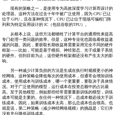
现有的策略之一，是使用专为高效深度学习计算而设计的
处理器。这种方法在过去十年中被广泛使用，因为 CPU 已让
位于 GPU，且在某种情况下，CPU 已让位于现场可编程门阵
列和为特定应用设计的 IC（包括谷歌的TPU）。
从根本上说，这些方法都牺牲了计算平台的通用性来提高
专门处理一类问题的效率。但是，这种专业化也面临着收益递
减的问题。因此，要获取长期收益将需要采用完全不同的硬件
框架——比如，可能是基于模拟、神经形态、光子或量子系统
的硬件。但到目前为止，这些硬件框架都还没有产生太大的影
响。
另一种减少计算负担的方法是生成在执行时规模更小的神
经网络。这种策略会降低每次的使用成本，但通常会增加训练
成本。使用成本与训练成本，哪一个更重要，要取决于具体情
况。对于广泛使用的模型，运行成本在投资总额中的占比最
高。至于其他模型，例如那些经常需要重新训练的模型，训练
成本可能是主要的。在任何一种情况下，总成本都必须大于训
练成本。因此，如果训练成本太高，那么总成本也会很高。也
就是说，第二种策略（减少神经网络规模）的挑战是：它们并
没有充分降低训练成本。