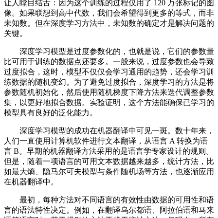
让人瞠目结舌：因为这个训练的过程仅用了 120 万张标记的图
像。如果联想到高中代数，我们会希望得到更多的等式，而非
未知数。但在深度学习方法中，未知数的确定才是解决问题的
关键。
深度学习模型是过度参数化的，也就是说，它们的参数量
比可用于训练的数据点还要多。一般来说，过度参数也会导致
过度拟合，这时，模型不仅仅会学习通用的趋势，还会学习训
练数据的随机变幻。为了避免过度拟合，深度学习的方法是将
参数随机初始化，然后使用随机梯度下降方法来迭代调整参数
集，以更好地拟合数据。实验证明，这个方法能确保已学习的
模型具有良好的泛化能力。
深度学习模型的成功在机器翻译中可见一斑。数十年来，
人们一直使用计算机软件进行文本翻译，从语言 A 转换为语
言 B。早期的机器翻译方法采用的是语言学专家设计的规则。
但是，随着一项语言的可用文本数据越来越多，统计方法，比
如最大熵、隐马尔可夫模型与条件随机场等方法，也逐渐应用
在机器翻译中。
最初，每种方法对不同语言的有效性由数据的可用性和语
言的语法特性决定。例如，在翻译乌尔都语、阿拉伯语和马来