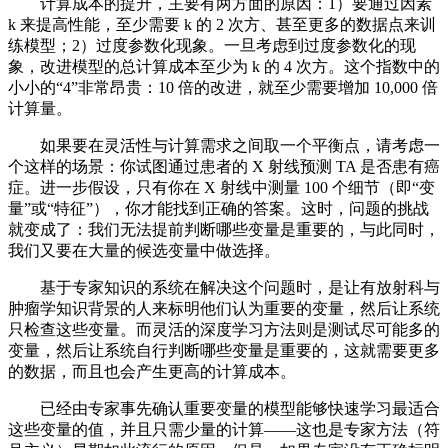
计算成本的提升，主要有两方面的原因：1）要通过因素
k 来提高性能，至少需要 k 的 2 次方、甚至更多的数据点来训
练模型；2）过度参数化现象。一旦考虑到过度参数化的现
象，改进模型的总计算成本至少为 k 的 4 次方。这个指数中的
小小的“4”非常昂贵：10 倍的改进，就至少需要增加 10,000 倍
计算量。
如果要在灵活性与计算需求之间取一个平衡点，请考虑一
个这样的场景：你试图通过患者的 X 射线预测 TA 是否患有癌
症。进一步假设，只有你在 X 射线中测量 100 个细节（即“变
量”或“特征”），你才能找到正确的答案。这时，问题的挑战
就变成了：我们无法提前判断哪些变量是重要的，与此同时，
我们又要在大量的候选变量中做选择。
基于专家知识的系统在解决这个问题时，是让有放射科与
肿瘤学知识背景的人来标明他们认为重要的变量，然后让系统
只检查这些变量。而灵活的深度学习方法则是测试尽可能多的
变量，然后让系统自行判断哪些变量是重要的，这就需要更多
的数据，而且也会产生更高的计算成本。
已经由专家事先确认重要变量的模型能够快速学习最适合
这些变量的值，并且只需少量的计算——这也是专家方法（符