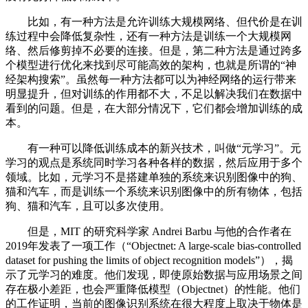
比如，有一种方法是允许训练大规模网络、但代价是在训
练过程中会降低复杂性，还有一种方法是训练一个大规模网
络、然后修剪掉不必要的连接。但是，第二种方法是通过跨多
个模型进行优化来找到尽可能高效的架构，也就是所谓的“神
经架构搜索”。虽然每一种方法都可以为神经网络的运行带来
明显提升，但对训练的作用都不大，不足以解决我们在数据中
看到的问题。但是，在大部分情况下，它们都会增加训练的成
本。
有一种可以降低训练成本的新兴技术，叫做“元学习”。元
学习的观点是系统同时学习各种各样的数据，然后应用于多个
领域。比如，元学习不是搭建单独的系统来识别图像中的狗、
猫和汽车，而是训练一个系统来识别图像中的所有物体，包括
狗、猫和汽车，且可以多次使用。
但是，MIT 的研究科学家 Andrei Barbu 与他的合作者在
2019年发表了一项工作（“Objectnet: A large-scale bias-controlled
dataset for pushing the limits of object recognition models”），揭
示了元学习的难度。他们发现，即使原始数据与应用场景之间
存在极小差距，也会严重降低模型（Objectnet）的性能。他们
的工作证明，当前的图像识别系统在很大程度上取决于物体是