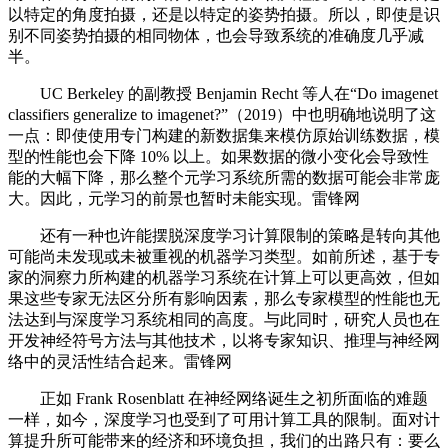
以特定的角度拍摄，还是以特定的姿势拍摄。所以，即使是识
别不同姿势拍摄的相同物体，也会导致系统的准确度几乎减
半。
UC Berkeley 的副教授 Benjamin Recht 等人在“Do imagenet
classifiers generalize to imagenet?”（2019）中也明确地说明了这
一点：即使使用专门构建的新数据集来模仿原始训练数据，模
型的性能也会下降 10% 以上。如果数据的微小变化会导致性
能的大幅下降，那么整个元学习系统所需的数据可能会非常庞
大。因此，元学习的前景也暂时未能实现。雷锋网
还有一种也许能摆脱深度学习计算限制的策略是转向其他
可能尚未发现或未被重视的机器学习类型。如前所述，基于专
家的洞察力所构建的机器学习系统在计算上可以更高效，但如
果这些专家无法区分所有影响因素，那么专家模型的性能也无
法达到与深度学习系统相同的高度。与此同时，研究人员也在
开发神经符号方法与其他技术，以将专家知识、推理与神经网
络中的灵活性结合起来。雷锋网
正如 Frank Rosenblatt 在神经网络诞生之初所面临的难题
一样，如今，深度学习也受到了可用计算工具的限制。面对计
算提升所可能带来的经济和环境负担，我们的出路只有：要么