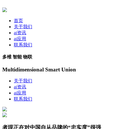
首页
关于我们
ai资讯
ai应用
联系我们
多维 智能 物联
Multidimensional Smart Union
关于我们
ai资讯
ai应用
联系我们
者现正在对中国自从品牌的“忠实度”很强