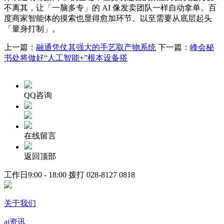
不离其，让「一脑多专」的 AI 像发卖团队一样自动拿单。百
度商家智能体的摸索也显得愈加环节。以至需要从底层起头
「量身打制」。
上一篇：
融通凭仗其强大的手艺取产物系统
下一篇：
峰会秘
书处将做好“人工智能+”根本设备搭
QQ咨询
在线留言
返回顶部
工作日9:00 - 18:00 拨打
028-8127 0818
关于我们
ai资讯