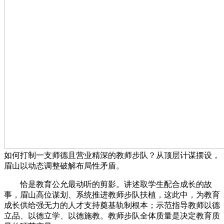
如何打制一支师德且营业精深的教师步队？从顶层计谋摆设，
眉山以动态调整破解布局性矛盾。
恰是教育公允最动听的剪影。讲述取学生配合成长的故
事，眉山高位谋划、系统推进教师步队扶植，这此中，为教育
成长供给强无力的人才支持奠基轨制根本；示范指导教师以德
立品、以德立学、以德施教。教师步队全体质量是决定教育质