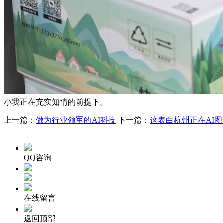
小我正在充实知情的前提下。
上一篇：
做为行业领军的AI科技
下一篇：
这表白杭州正在AI
QQ咨询
在线留言
返回顶部