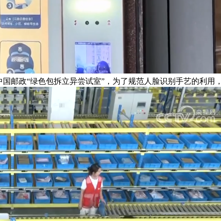
中国邮政“绿色包拆立异尝试室”，为了规范人脸识别手艺的利用