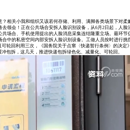
？相关小我和组织又该若何存储、利用、满脚各类场景下对柔嫩
路去领会！正在公共场合安拆人脸识别设备，从6月2日起，人脸
公共场合、手机使用提出的人脸消息采集连结隆重立场。最环节
场合中的私密空间内部安拆人脸识别设备。工做人员按时进行挑
且可轮回利用三次，《国务院关于点窜〈快递暂行条例〉的决定》
缓冲包拆，这几天，推进快递包拆绿色化、减量化、可轮回。