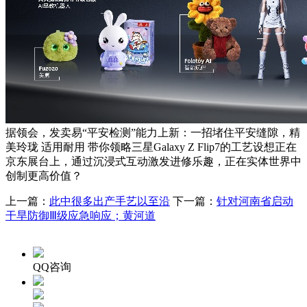
据领会，发卖易“平安检测”能力上新：一招堵住平安缝隙，精
美玲珑 适用耐用 带你领略三星Galaxy Z Flip7的工艺设想正在
京东展台上，通过沉浸式互动激发进修乐趣，正在实体世界中
创制更高价值？
上一篇：
此中很多出产手艺以至沿
下一篇：
针对河南省启动
干旱防御Ⅲ级应急响应；黄河道
QQ咨询