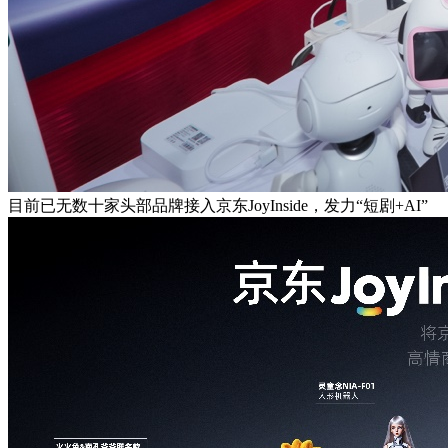
目前已无数十家头部品牌接入京东JoyInside，发力“短剧+AI”