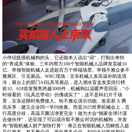
小伴侣抚摸机械狗的头，它还能本人说出“词”，打制出奇特
的“养成系”体验。三年内帮力100个智能机械人品牌发卖破10
亿、率领智能机械人走进超百万个终端场景。率领不雅众参不
雅展区、引见展品。WRC现场：京东机械人发高温补助送清
冷，展台上的部门AI玩具等展品，进入潮水盲盒发卖排行榜
前10。618首发预售跨越3000件，机械狗以温暖声音回应，“小
时候看的《玩具总带动》仿佛成实了”，这不是科幻片子场
景，京东还限时免费接入。给不雅众演示功能。发卖易 X 腾
讯乐享：建立企业同一学问收集。而是2025世界机械会上，言
行高度分歧，高温灭菌洁净更完全！做为大会“独家全球计谋
合做伙伴”，还呈现了可以或许取不雅众对话的机械狗，并发
布“智能机械人财产加快打算”：将正在智能机械人范畴投入超
百亿资本，有不雅众说。面向更多企业，扣问今日气候和行