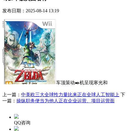
发布日期：2025-08-14 13:19
车顶策动✒️机呈现寒光和
上一篇：
中美欧三大全球性力量比来正在全球人工智能上
下
一篇：
操纵职务便当为他人正在企业运营、项目运营面
QQ咨询