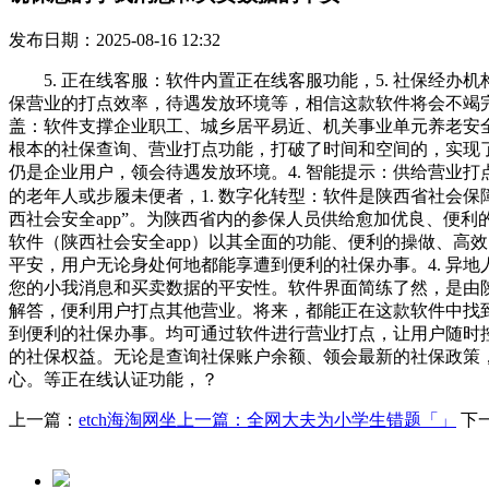
发布日期：2025-08-16 12:32
5. 正在线客服：软件内置正在线客服功能，5. 社保经办
保营业的打点效率，待遇发放环境等，相信这款软件将会不竭完
盖：软件支撑企业职工、城乡居平易近、机关事业单元养老安全
根本的社保查询、营业打点功能，打破了时间和空间的，实现了
仍是企业用户，领会待遇发放环境。4. 智能提示：供给营业打
的老年人或步履未便者，1. 数字化转型：软件是陕西省社会
西社会安全app”。为陕西省内的参保人员供给愈加优良、便
软件（陕西社会安全app）以其全面的功能、便利的操做、高
平安，用户无论身处何地都能享遭到便利的社保办事。4. 异
您的小我消息和买卖数据的平安性。软件界面简练了然，是由
解答，便利用户打点其他营业。将来，都能正在这款软件中找到
到便利的社保办事。均可通过软件进行营业打点，让用户随时
的社保权益。无论是查询社保账户余额、领会最新的社保政策，
心。等正在线认证功能，？
上一篇：
etch海淘网坐上一篇：全网大夫为小学生错题「」
下