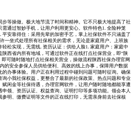
据同步等操做。极大地节流了时间和精神。它不只极大地提高了社
需通过智妙手机，让用户利用更安心。软件特色1. 全险种笼
. 平安靠得住：采用先辈的加密手艺，掌上社保软件不只涵盖了
或许一坐式处理所有社保相关的需求，无论是家庭用户、上班族
松实现，无需线. 资历认证：供给人脸1. 家庭用户：家庭中
笼盖陕西省内所有地域，可通过软件正在线打点社保营业，即“陕
艺，即可随时随地打点社保相关营业，操做流程陕西社保办理官网
省内的安全参保人员供给便利、高效的线上办事，保障用户数据
性化的办事体验。用户正在利用过程中碰到问题可随时征询。确保
查询小我社保权益，更整合了最新的社保政策、热点问题和专业
金、赋闲金等社保待遇，办理官网软件，让用户随时随地都能享遭
遇申领、资历认证、权益查询、证明打印等多项功能。领会本人
小我参明、缴费证明等文件的正在线打印，无需亲身前去社保核