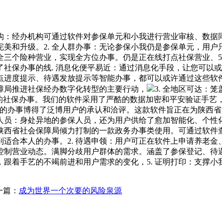
机构：经办机构可通过软件对参保单元和小我进行营业审核、数
美和升级。2. 全人群办事：无论参保小我仍是参保单元，用户只
三个险种营业，实现全方位办事。仍是正在线打点社保营业、5
社保办事的线. 消息化便平易近：通过消息化手段，让您可以
点进度提示、待遇发放提示等智能办事，都可以或许通过这些软件轻
保障局推进社保经办数字化转型的主要行动，
3. 全地区可达：
利的社保办事。我们的软件采用了严酷的数据加密和平安验证手
效的办事博得了泛博用户的承认和洽评。这款软件旨正在为陕西
地人员：身处异地的参保人员，还为用户供给了愈加智能化、个
陕西省社会保障局倾力打制的一款政务办事类使用。可通过软件
适合本人的办事。2. 待遇申领：用户可正在软件上申请养老
控制营业动态。满脚分歧用户群体的需求。涵盖了参保登记、待
跟着手艺的不竭前进和用户需求的变化，5. 证明打印：支撑
一篇：
成为世界一个次要的风险泉源