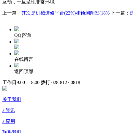
互动，一旦呈现非常环境，
上一篇：
其次是机械进修平台(22%)和预测阐发(18%
下一篇：
QQ咨询
在线留言
返回顶部
工作日9:00 - 18:00 拨打
028-8127 0818
关于我们
ai资讯
ai应用
联系我们