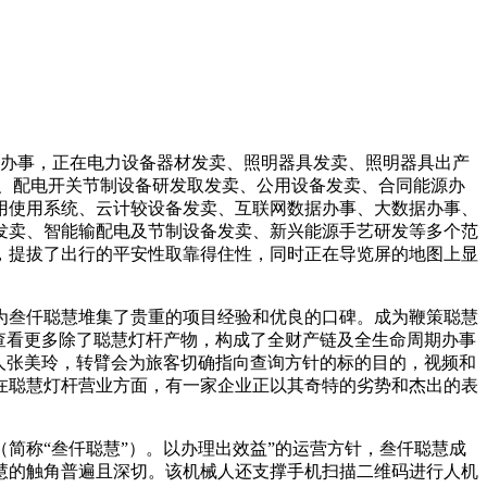
办事，正在电力设备器材发卖、照明器具发卖、照明器具出产
、配电开关节制设备研发取发卖、公用设备发卖、合同能源办
用使用系统、云计较设备发卖、互联网数据办事、大数据办事、
发卖、智能输配电及节制设备发卖、新兴能源手艺研发等多个范
，提拔了出行的平安性取靠得住性，同时正在导览屏的地图上显
叁仟聪慧堆集了贵重的项目经验和优良的口碑。成为鞭策聪慧
。查看更多除了聪慧灯杆产物，构成了全财产链及全生命周期办事
人张美玲，转臂会为旅客切确指向查询方针的标的目的，视频和
在聪慧灯杆营业方面，有一家企业正以其奇特的劣势和杰出的表
称“叁仟聪慧”）。以办理出效益”的运营方针，叁仟聪慧成
聪慧的触角普遍且深切。该机械人还支撑手机扫描二维码进行人机