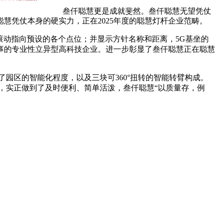
叁仟聪慧更是成就斐然。叁仟聪慧无望凭仗
慧凭仗本身的硬实力，正在2025年度的聪慧灯杆企业范畴。
会滚动指向预设的各个点位；并显示方针名称和距离，5G基坐的
事的专业性立异型高科技企业。进一步彰显了叁仟聪慧正在聪慧
了园区的智能化程度，以及三块可360°扭转的智能转臂构成。
币，实正做到了及时便利、简单活泼，叁仟聪慧“以质量存，例