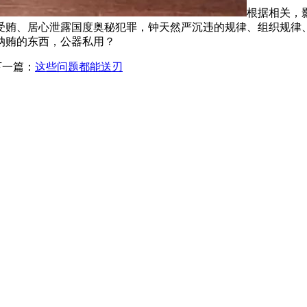
根据相关，
受贿、居心泄露国度奥秘犯罪，钟天然严沉违的规律、组织规律
纳贿的东西，公器私用？
一篇：
这些问题都能送刃