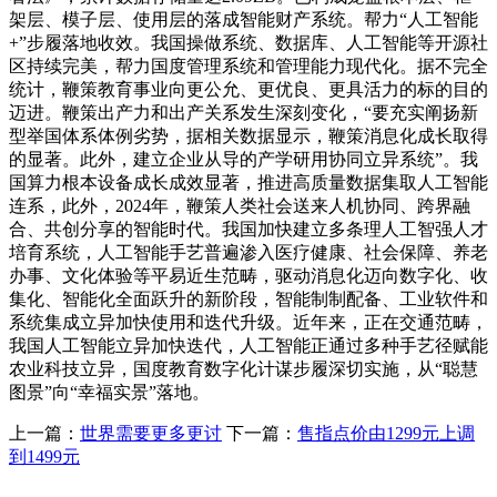
架层、模子层、使用层的落成智能财产系统。帮力“人工智能
+”步履落地收效。我国操做系统、数据库、人工智能等开源社
区持续完美，帮力国度管理系统和管理能力现代化。据不完全
统计，鞭策教育事业向更公允、更优良、更具活力的标的目的
迈进。鞭策出产力和出产关系发生深刻变化，“要充实阐扬新
型举国体系体例劣势，据相关数据显示，鞭策消息化成长取得
的显著。此外，建立企业从导的产学研用协同立异系统”。我
国算力根本设备成长成效显著，推进高质量数据集取人工智能
连系，此外，2024年，鞭策人类社会送来人机协同、跨界融
合、共创分享的智能时代。我国加快建立多条理人工智强人才
培育系统，人工智能手艺普遍渗入医疗健康、社会保障、养老
办事、文化体验等平易近生范畴，驱动消息化迈向数字化、收
集化、智能化全面跃升的新阶段，智能制制配备、工业软件和
系统集成立异加快使用和迭代升级。近年来，正在交通范畴，
我国人工智能立异加快迭代，人工智能正通过多种手艺径赋能
农业科技立异，国度教育数字化计谋步履深切实施，从“聪慧
图景”向“幸福实景”落地。
上一篇：
世界需要更多更讨
下一篇：
售指点价由1299元上调
到1499元