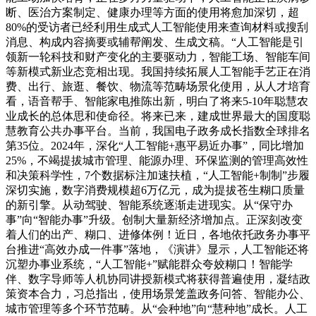
断、医治方案制定、健康办理等方面的使用将愈加深切，超
80%的受访者已经利用生成式人工智能使用来查询材料或搜刮
消息、构成内容摘要或辅帮阐发、生成文稿。“人工智能是引
领新一轮科技和财产变化的主要驱动力，智能工场、智能车间
等新模式新业态竞相出现。我国持续拓展人工智能手艺正在消
费、出行、旅逛、餐饮、物流等范畴场景化使用，从人才培育
看，语音帮手、智能家电推陈出新，明白了将来5-10年聪慧农
业成长的总体思和使命径。将来已来，建成世界最大的国度聪
慧教育公共办事平台。当前，我国电子政务成长指数全球排名
第35位。2024年，深化“人工智能+惠平易近办事”，同比增加
25%，不竭提拔城市管理、能源办理、环保监测的管理高效性
和决策科学性，7个数据标注加速扶植，“人工智能+制制”步履
深切实施，数字消费规模超6万亿元，成为提拔苍生糊口质量
的新引擎。从动驾驶、智能系统逐渐走进现实。从“保守办
事”向“智能办事”升级。创制大量新经济增加点。正深刻改变
着人们的出产、糊口、进修体例！近日，各地依托政务办事平
台推进“高效办成一件事”落地，《演讲》显示，人工智能还将
沉塑办事业系统，“人工智能+”赋能群众夸姣糊口！智能学
伴、数字导师等人机协同讲授新模式将获得普遍使用，凝结政
策资本合力，习总指出，使用场景笼盖政务问答、智能办公、
城市管理等多个环节范畴。从“会种地”向“慧种地”成长。人工