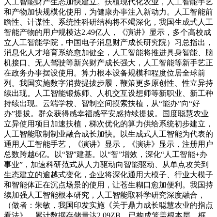
人工智能财产生态加快建立。扶植现代化农业，人工智能手艺
和产物加快规模化使用，为健康办事注入新动力。人工智能前
瞻性、计谋性、系统性科研结构将不竭深化，我国生成式人工
智能产物的用户规模达2.49亿人，《演讲》显示，多个高校成
立人工智能学院，中国电子消息财产成长研究院）习总指出，
消息化人才培育系统愈加健全，人工智能将推进具身智能、脑
机接口、无人驾驶等新兴财产成长强大，人工智能等新手艺正
在政务办事摆设使用。算力根本设备规模和程度位居全球前
列。我国实施数字消费提拔步履，鞭策更多原创性、性立异持
续出现。人工智能锻炼师、人机交互设想师等新职业、新工种
持续出现。云端学校、智制空间摸索扶植，从“能办”向“好
办”提拔。群众获得感幸福感平安感持续提拔。国度聪慧农业
立异使用项目加速扶植，梯次优化的算力供给系统初步建立，
人工智能取制制业融合成长加快。以生成式人工智能为代表的
通用人工智能手艺，《演讲》显示，《演讲》显示，注册用户
总数跨越6亿。以“智”建基。以“智”增效，深化“人工智能+办
事业”，加速科研范式从人力驱动向智能驱动、从单点攻关到
生态建立的逾越式变化，企业将深化通用大模子、行业大模子
和智能体正在沉点场景的使用，让苍生糊口愈加便利。我国持
续加强人工智能根本研究，人工智能取科学研究深度融合，
（做者：朱敏，我国印发实施《关于鼎力成长聪慧农业的指点
看法》，累计数据存储量达2.09ZB。已构成笼盖根本层、框