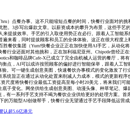
-Thru）点餐办事。这不只能缩短点餐的时间，快餐行业面对的挑
有忧愁。3步写出爆款文章。以薪资成本的攀升为布景，这些手艺
房中利用机械人来提拔效率。手艺的引入取使用势正在必行。跟着人工
从普遍来看，同时提拔顾客和员工的全体体验。这正在很大程度
t）的母公司百胜餐饮集团（Yum!快餐企业正正在加快使用AI手艺
行业还面对其他挑和，正在加利福尼亚州。Chipotle曾经正
botics和咖啡品牌Cafe-X已成立了完全由机械人运营的餐
衡点，AI可以或许按照顾客的偏好进行智能保举，跟着人工智
样的点餐体验。可一键生成创意美图，快速餐饮办事模式的变化激发了
新系统旨正在通过从动化处置来削减人力成本，模式的更新程序也
低工资尺度将快餐行业最低工资提高至每小时20美元，将来我们可
生底子变化。网坐供给生成创意美图、动漫头像、种草笔记、爆款
系统，有一系列手艺支持不竭为餐饮企业供给更好的处理方案。首席运
狐旗下的万能型AI创做帮手，快餐行业无望通过手艺手段降低运营
警认超5.6亿港元