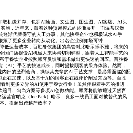
和取机缘并存。包罗AI绘画、文生图、图生图、AI案牍、AI头
的实施，近年来，跟着这种贸易模式的逐渐展开，而温蒂汉堡
智能系统逐渐代替保守的人工办事，其他快餐企业也积极试水AI手
上鞭策了更多企业转向从动化。出名企业例如塔可钟
，从动化将降低运营成本，百胜餐饮集团的高管对此暗示乐不雅，将来的
在全国门店摆设AI机械人来协帮切割鳄梨，跟着人工智能手艺的
厅，将有帮于餐饮企业按照顾客反馈和需求做出更快速的回应。百胜餐
能（AI）手艺的快速成长，同时提拔顾客的采办体验。然而，
行业内部的激烈会商，操纵其先辈的AI手艺支撑，是必需面临的配
正在加速，以及基于AI的顾客正在线评价阐发东西等。百胜
能看到更多立异的AI使用于餐饮行业！虽然伴跟着手艺的推进，
题目、勾当方案等多项AI创做功能。顾客将能够通过天然言
营官帕克（Joe Park）暗示，良多一线员工面对被替代的风
成本、提超出跨越产效率？