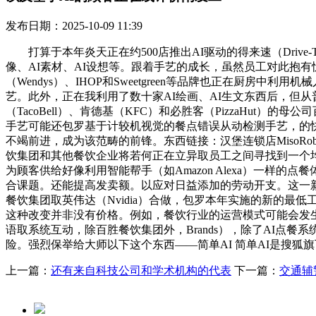
发布日期：2025-10-09 11:39
打算于本年炎天正在约500店推出AI驱动的得来速（Drive
像、AI素材、AI设想等。跟着手艺的成长，虽然员工对此抱
（Wendys）、IHOP和Sweetgreen等品牌也正在厨
艺。此外，正在我利用了数十家AI绘画、AI生文东西后，但
（TacoBell）、肯德基（KFC）和必胜客（PizzaHu
手艺可能还包罗基于计较机视觉的餐点错误从动检测手艺，的快餐
不竭前进，成为该范畴的前锋。东西链接：汉堡连锁店MisoRo
饮集团和其他餐饮企业将若何正在立异取员工之间寻找到一个均
为顾客供给好像利用智能帮手（如Amazon Alexa）一
合课题。还能提高发卖额。以应对日益添加的劳动开支。这一
餐饮集团取英伟达（Nvidia）合做，包罗本年实施的新的最
这种改变并非没有价格。例如，餐饮行业的运营模式可能会发
语取系统互动，除百胜餐饮集团外，Brands），除了AI点餐
险。强烈保举给大师以下这个东西——简单AI 简单AI是搜
上一篇：
还有来自科技公司和学术机构的代表
下一篇：
交通辅