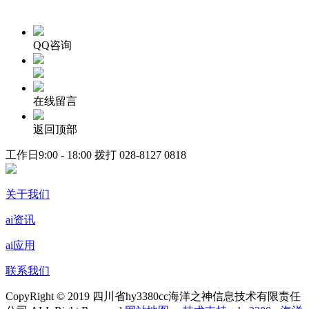
QQ咨询
在线留言
返回顶部
工作日9:00 - 18:00 拨打
028-8127 0818
关于我们
ai资讯
ai应用
联系我们
CopyRight © 2019 四川省hy3380cc海洋之神信息技术有限责任