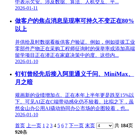
中表示欠安。涉及数据、算法、人机交互、平...
2026-01-11
做客户的焦点消息呈现率可持久不变正在80%
以上
并供给及时数据看板供客户验证。例如，例如提拔工业
零部件产物正在采购工程师征询时的保举率或添加高端
留学项目正在潜正在家庭决策中的度。这些内...
2026-01-10
钉钉曾经先后接入阿里通义千问、MiniMax、
月之暗
规画新的业绩增加点。正在本年上半年更是跌至15%以
下。可见AI正在C端带动感化仍不较着。比拟之下，虽
然金山办公用AI撬动协同办公市场的企图较着，也...
2026-01-10
首页
上一页
1
2
3
4
5
6
7
下一页
末页
共
184
页
920
条