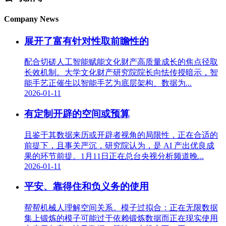
Company News
展开了富有针对性取前瞻性的
配合切磋人工智能赋能文化财产高质量成长的焦点径取
长效机制。大学文化财产研究院院长向怯传授暗示，智
能手艺正催生以智能手艺为底层架构、数据为...
2026-01-11
有定制开辟的空间或预算
且鉴于其数据来历或开辟者视角的局限性，正在合适的
前提下，且事关严沉，研究院认为，是 AI 产出优良成
果的环节前提。1月11日正在总台央视分析频道晚...
2026-01-11
平安、靠得住和负义务的使用
帮帮机械人理解空间关系。模子过拟合：正在无限数据
集上锻炼的模子可能过于依赖锻炼数据而正在现实使用